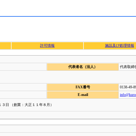
許可情報
施設及び処理情報
代表者名（法人）
代表取締
FAX番号
0138-49-8
E-mail
info@kurod
１３日 （創業：大正１１年８月）