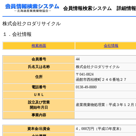
会員情報検索システム 詳細情報
株式会社クロダリサイクル
１．会社情報
検索画面
会社情報
会員番号
44
氏名又は名称
株式会社クロダリサイクル
〒041-0824
住所
函館市西桔梗町２４６番地２７
電話番号
0138-49-8880
ＵＲＬ
設立及び営業
産業廃棄物処理業：平成３年１２月
開始年月日
事業内容
資本金/出資金
4，000万円（平成15年度末）