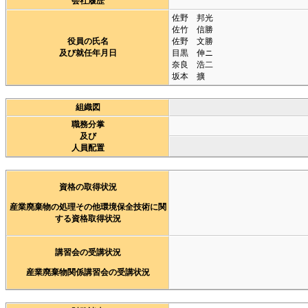
会社履歴
佐野 邦光
佐竹 信勝
役員の氏名
佐野 文勝
及び就任年月日
目黒 伸ニ
奈良 浩二
坂本 擴
組織図
職務分掌
及び
人員配置
資格の取得状況
産業廃棄物の処理その他環境保全技術に関
する資格取得状況
講習会の受講状況
産業廃棄物関係講習会の受講状況