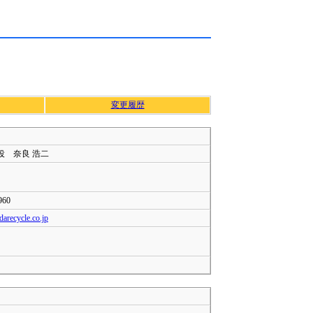
変更履歴
役 奈良 浩二
960
arecycle.co.jp