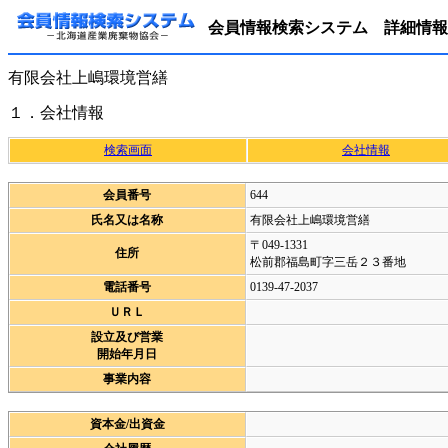
会員情報検索システム 詳細情報
有限会社上嶋環境営繕
１．会社情報
検索画面
会社情報
会員番号
644
氏名又は名称
有限会社上嶋環境営繕
〒049-1331
住所
松前郡福島町字三岳２３番地
電話番号
0139-47-2037
ＵＲＬ
設立及び営業
開始年月日
事業内容
資本金/出資金