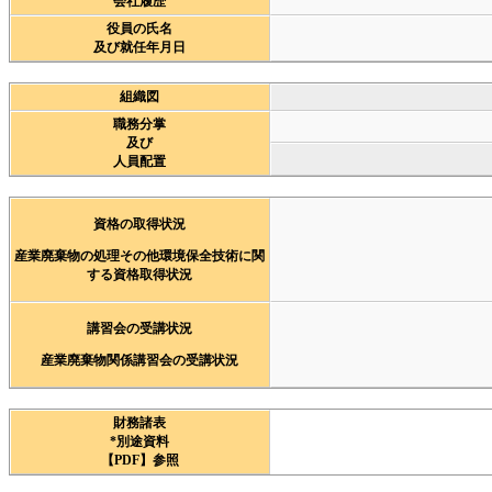
会社履歴
役員の氏名
及び就任年月日
組織図
職務分掌
及び
人員配置
資格の取得状況
産業廃棄物の処理その他環境保全技術に関
する資格取得状況
講習会の受講状況
産業廃棄物関係講習会の受講状況
財務諸表
*別途資料
【PDF】参照