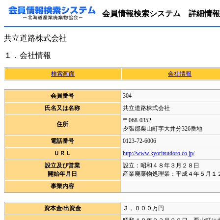
会員情報検索システム 詳細情報
共立道路株式会社
１．会社情報
検索画面
会社情報
会員番号
304
氏名又は名称
共立道路株式会社
〒068-0352
住所
夕張郡栗山町字大井分326番地
電話番号
0123-72-6006
ＵＲＬ
http://www.kyoritsudoro.co.jp/
設立及び営業
設立：昭和４８年３月２８日
開始年月日
産業廃棄物処理業：平成４年５月１
事業内容
資本金/出資金
３，０００万円