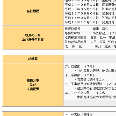
昭和４８年０３月２８日 栗山町に
平成０４年０５月１２日 産業廃棄
平成０９年０５月１２日 許可の更
会社履歴
平成１２年０６月０９日 変更許可
平成１４年０５月１２日 許可の更
平成１８年１１月１６日 変更許可
代表取締役 鵜川 昌久
専務取締役 小笠原起三（平成
役員の氏名
取締役業務部長 渡部 晃一（平成
及び就任年月日
取締役製品部長 吉田 正司 (平成
取 締 役 鵜川 雅恵（昭和
組織図
ア、総務部 （３名）
・社内業務の管理、統括に関す
イ、業務部 （２名）
・営業等に関すること
職務分掌
ウ、工事部及び維持管理部 （２１
及び
・建設業の管理運営に関する
人員配置
エ、リサイクル部 （１０名）
・中間処理施設の管理運営に関
・ 公害防止管理者