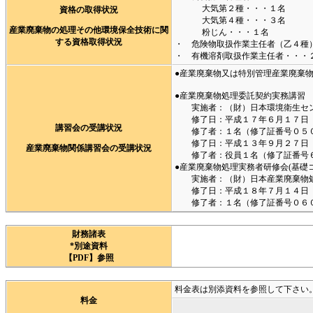
大気第２種・・・１名
資格の取得状況
大気第４種・・・３名
産業廃棄物の処理その他環境保全技術に関
粉じん・・・１名
する資格取得状況
・ 危険物取扱作業主任者（乙４種
・ 有機溶剤取扱作業主任者・・・
●産業廃棄物又は特別管理産業廃棄
●産業廃棄物処理委託契約実務講習
実施者：（財）日本環境衛生セ
修了日：平成１７年６月１７日
講習会の受講状況
修了者：１名（修了証番号０５０
修了日：平成１３年９月２７日
産業廃棄物関係講習会の受講状況
修了者：役員１名（修了証番号６
●産業廃棄物処理実務者研修会(基礎コ
実施者：（財）日本産業廃棄物処
修了日：平成１８年７月１４日
修了者：１名（修了証番号０６０
財務諸表
*別途資料
【PDF】参照
料金表は別添資料を参照して下さい
料金