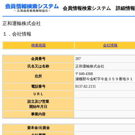
会員情報検索システム 詳細情報
正和運輸株式会社
１．会社情報
検索画面
会社情報
会員番号
207
氏名又は名称
正和運輸株式会社
〒049-4308
住所
瀬棚郡今金町字今金３５９番地９１
電話番号
0137-82-2131
ＵＲＬ
設立及び営業
開始年月日
事業内容
資本金/出資金