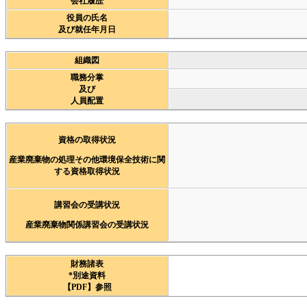
会社履歴
役員の氏名
及び就任年月日
組織図
職務分掌
及び
人員配置
資格の取得状況
産業廃棄物の処理その他環境保全技術に関
する資格取得状況
講習会の受講状況
産業廃棄物関係講習会の受講状況
財務諸表
*別途資料
【PDF】参照