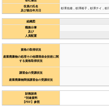
会社履歴
役員の氏名
杉澤光雄，杉澤裕子，杉澤テイ，杉
及び就任年月日
組織図
職務分掌
及び
人員配置
資格の取得状況
産業廃棄物の処理その他環境保全技術に関
する資格取得状況
講習会の受講状況
産業廃棄物関係講習会の受講状況
財務諸表
*別途資料
【PDF】参照