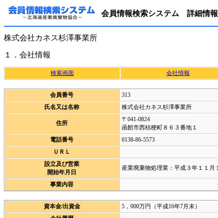
会員情報検索システム 詳細情報
株式会社カネス杉澤事業所
１．会社情報
検索画面
会社情報
会員番号
313
氏名又は名称
株式会社カネス杉澤事業所
〒041-0824
住所
函館市西桔梗町８６３番地１
電話番号
0138-86-5573
ＵＲＬ
設立及び営業
産業廃棄物処理業：平成３年１１月
開始年月日
事業内容
資本金/出資金
5，000万円（平成16年7月末）