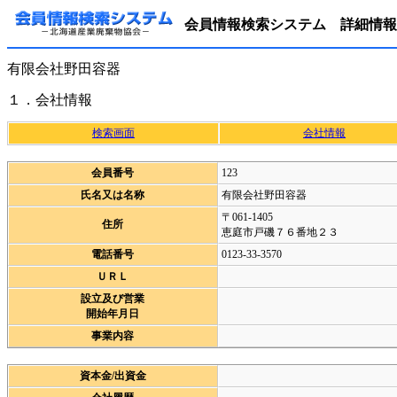
会員情報検索システム 詳細情報
有限会社野田容器
１．会社情報
検索画面
会社情報
会員番号
123
氏名又は名称
有限会社野田容器
〒061-1405
住所
恵庭市戸磯７６番地２３
電話番号
0123-33-3570
ＵＲＬ
設立及び営業
開始年月日
事業内容
資本金/出資金