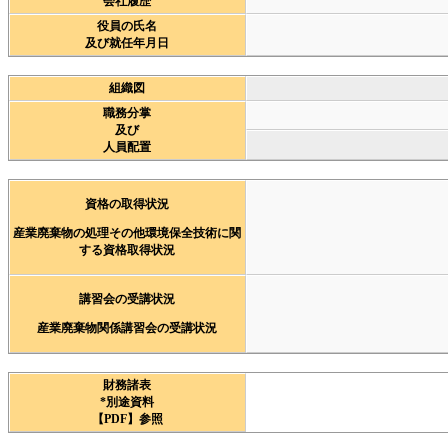
会社履歴
役員の氏名
及び就任年月日
組織図
職務分掌
及び
人員配置
資格の取得状況
産業廃棄物の処理その他環境保全技術に関
する資格取得状況
講習会の受講状況
産業廃棄物関係講習会の受講状況
財務諸表
*別途資料
【PDF】参照