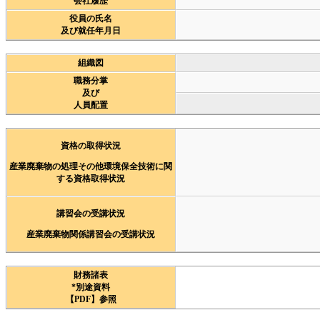
会社履歴
役員の氏名
及び就任年月日
組織図
職務分掌
及び
人員配置
資格の取得状況
産業廃棄物の処理その他環境保全技術に関
する資格取得状況
講習会の受講状況
産業廃棄物関係講習会の受講状況
財務諸表
*別途資料
【PDF】参照