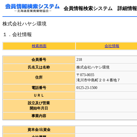
会員情報検索システム 詳細情報
株式会社ハヤシ環境
１．会社情報
検索画面
会社情報
会員番号
218
氏名又は名称
株式会社ハヤシ環境
〒073-0035
住所
滝川市中島町２０４番地７
電話番号
0125-23-1500
ＵＲＬ
設立及び営業
開始年月日
事業内容
資本金/出資金