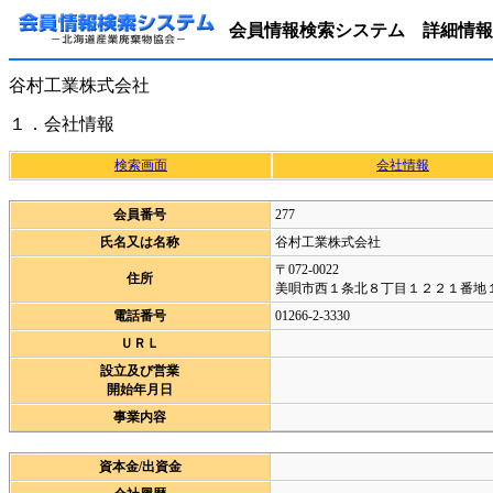
会員情報検索システム 詳細情報
谷村工業株式会社
１．会社情報
検索画面
会社情報
会員番号
277
氏名又は名称
谷村工業株式会社
〒072-0022
住所
美唄市西１条北８丁目１２２１番地
電話番号
01266-2-3330
ＵＲＬ
設立及び営業
開始年月日
事業内容
資本金/出資金