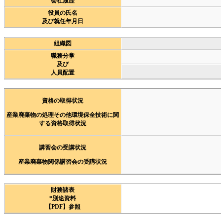
会社履歴
役員の氏名
及び就任年月日
組織図
職務分掌
及び
人員配置
資格の取得状況
産業廃棄物の処理その他環境保全技術に関
する資格取得状況
講習会の受講状況
産業廃棄物関係講習会の受講状況
財務諸表
*別途資料
【PDF】参照