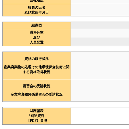
会社履歴
役員の氏名
及び就任年月日
組織図
職務分掌
及び
人員配置
資格の取得状況
産業廃棄物の処理その他環境保全技術に関
する資格取得状況
講習会の受講状況
産業廃棄物関係講習会の受講状況
財務諸表
*別途資料
【PDF】参照