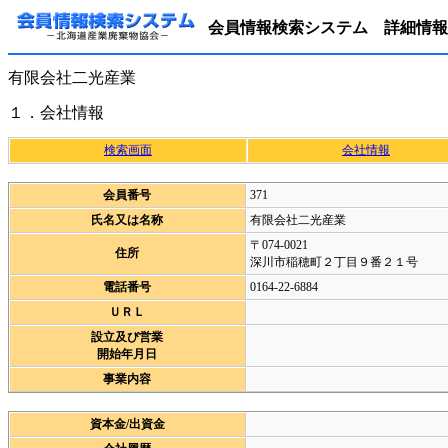
会員情報検索システム 詳細情報
有限会社二光産業
１．会社情報
検索画面
会社情報
会員番号
371
氏名又は名称
有限会社二光産業
〒074-0021
住所
深川市稲穂町２丁目９番２１号
電話番号
0164-22-6884
ＵＲＬ
設立及び営業
開始年月日
事業内容
資本金/出資金