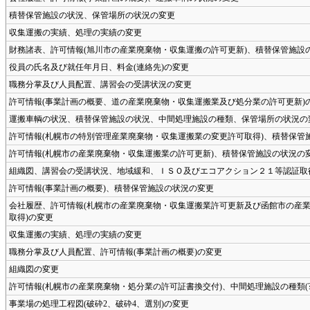
積替保管施設の状況、保管場所の状況の変更
収集運搬の実績、処理の実績の変更
財務諸表、許可情報(旭川市の産業廃棄物・収集運搬の許可更新)、積替保管施設
役員の氏名及び就任年月日、料金(連絡先)の変更
職務分掌及び人員配置、講習会の受講状況の変更
許可情報(事業計画の概要、道の産業廃棄物・収集運搬業及び処分業の許可更新)
運搬車輌の状況、積替保管施設の状況、中間処理施設の種類、保管場所の状況の
許可情報(札幌市の特別管理産業廃棄物・収集運搬業の変更許可取得)、積替保管
許可情報(札幌市の産業廃棄物・収集運搬業の許可更新)、積替保管施設の状況の
組織図、講習会の受講状況、地域緩和、ＩＳＯ及びエコアクション２１等認証取
許可情報(事業計画の概要)、積替保管施設の状況の変更
会社履歴、許可情報(札幌市の産業廃棄物・収集運搬業許可更新及び函館市の産業
取得)の変更
収集運搬の実績、処理の実績の変更
職務分掌及び人員配置、許可情報(事業計画の概要)の変更
組織図の変更
許可情報(札幌市の産業廃棄物・処分業の許可証書換交付)、中間処理施設の種類(
事業場の処理工程図(破砕2、破砕4、選別)の変更