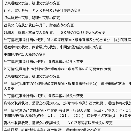
収集運搬の実績、処理の実績の変更
住所、電話番号、ＦＡＸ番号及び会社履歴の変更
収集運搬の実績、処理の実績の変更
役員の氏名及び就任年月日、財務諸表の変更
組織図、職務分掌及び人員配置、ＩＳＯ等の認証取得状況の変更
許可情報(事業計画の概要、道の産業廃棄物・収集運搬及び処分並びに特別管理産
運搬車輌の状況、保管場所の状況、中間処理施設の種類の変更
中間処理施設の種類の変更
許可情報(事業計画の概要)、運搬車輌の状況の変更
許可情報(函館市の特別管理産業廃棄物・収集運搬の許可更新)の変更
収集運搬の実績、処理の実績の変更
許可情報(旭川市の特別管理産業廃棄物・収集運搬許可更新)、運搬車輌の状況、
の変更
許可情報(事業計画の概要)、運搬車輌の状況の変更
資格の取得状況、講習会の受講状況、許可情報(事業計画の概要)、運搬車輌の状
許可情報(道の産業廃棄物・中間処理(破砕・汚泥の追加、圧縮・ガラスくず・コン
中間処理施設の種類(破砕【１】、【２】、【３】)、保管場所の状況(１－Ｋ(変更)
資格の取得状況、講習会の受講状況、ＩＳＯ及等認証取得状況の変更
会社履歴、許可情報(事業計画の概要)、運搬車輌の状況の変更